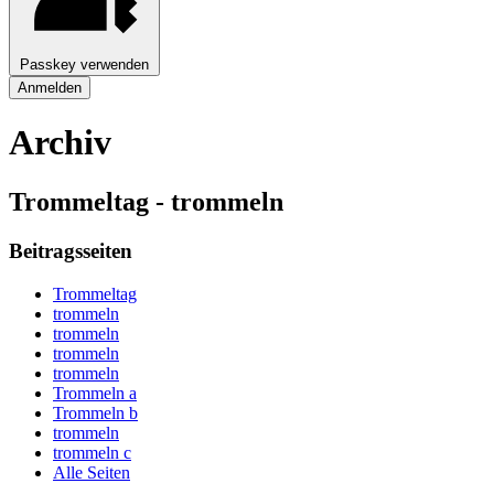
Passkey verwenden
Anmelden
Archiv
Trommeltag - trommeln
Beitragsseiten
Trommeltag
trommeln
trommeln
trommeln
trommeln
Trommeln a
Trommeln b
trommeln
trommeln c
Alle Seiten